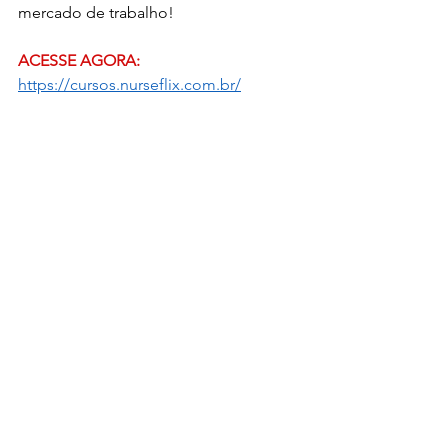
mercado de trabalho!
ACESSE AGORA:
https://cursos.nurseflix.com.br/
Te aguardo lá! Vai ser um prazer 
contribuir para o seu SUCESSO 
PROFISSIONAL! 
enfermagem
emprego
primeiro emprego
Ver tudo
Posts recentes