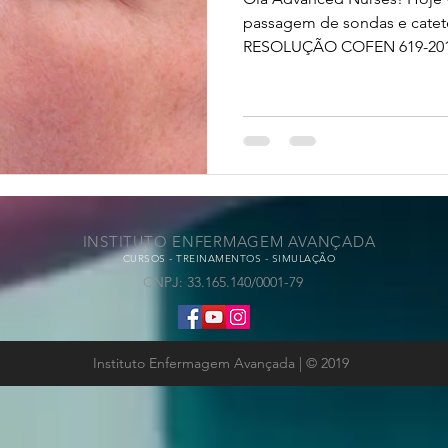
passagem de sondas e catet
RESOLUÇÃO COFEN 619-2019 
INSTITUTO ENFERMAGEM AVANÇADA
CURSOS - TREINAMENTOS - SIMULAÇÃO
CNPJ: 33.165.140/0001-79
Instituto Enfermagem Avançada | © 2019