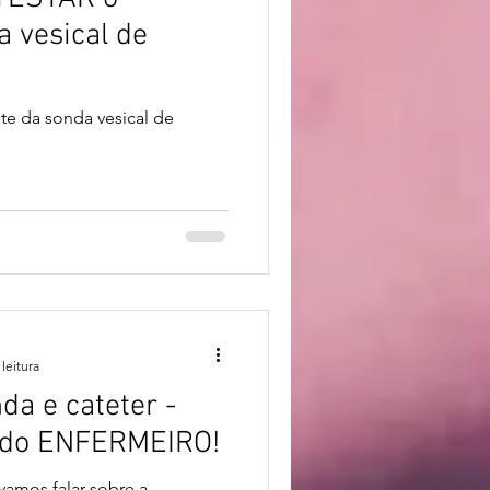
a vesical de
ete da sonda vesical de
leitura
a e cateter -
o do ENFERMEIRO!
amos falar sobre a