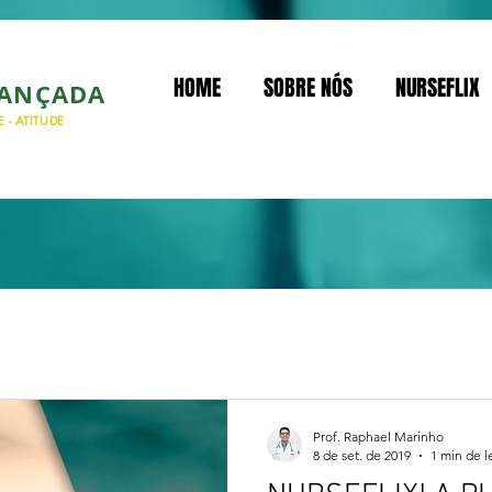
HOME
SOBRE NÓS
NURSEFLIX
VANÇADA
 - ATITUDE
Prof. Raphael Marinho
8 de set. de 2019
1 min de l