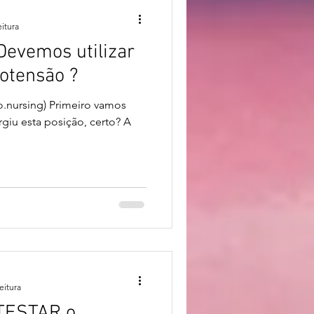
eitura
Devemos utilizar
otensão ?
o.nursing) Primeiro vamos
giu esta posição, certo? A
eitura
TESTAR o