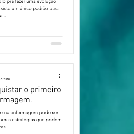
olo pra fazer uma evolução
iste um único padrão para
...
leitura
uistar o primeiro
ermagem.
tão na enfermagem pode ser
gumas estratégias que podem
es...