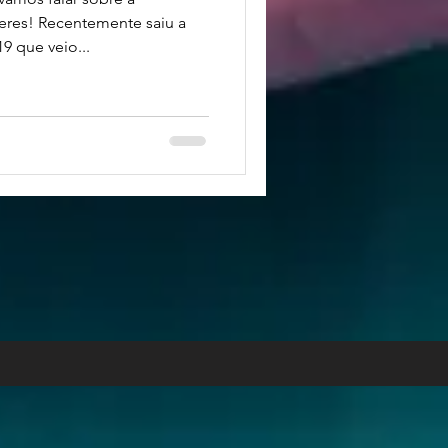
eres! Recentemente saiu a
que veio...