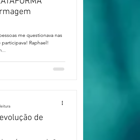
PLATAFORMA
ermagem
s pessoas me questionava nas
 participava! Raphael!
...
leitura
evolução de