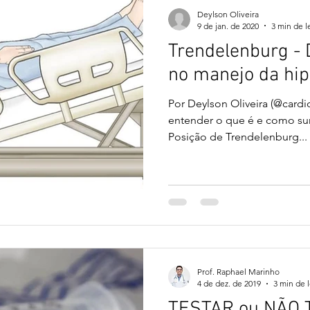
Deylson Oliveira
9 de jan. de 2020
3 min de l
Trendelenburg - 
no manejo da hip
Por Deylson Oliveira (@cardi
entender o que é e como sur
Posição de Trendelenburg...
Prof. Raphael Marinho
4 de dez. de 2019
3 min de l
TESTAR ou NÃO 