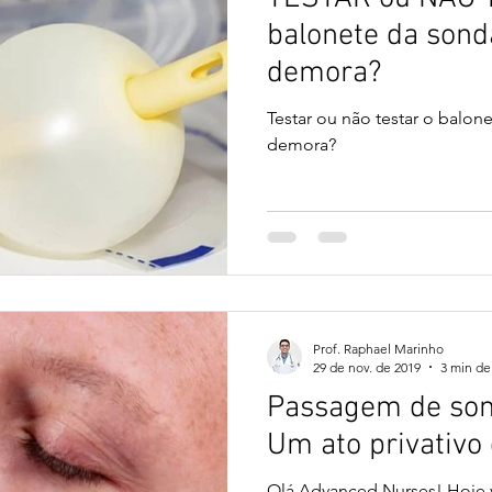
balonete da sond
demora?
Testar ou não testar o balon
demora?
Prof. Raphael Marinho
29 de nov. de 2019
3 min de 
Passagem de sond
Um ato privativ
Olá Advanced Nurses! Hoje v